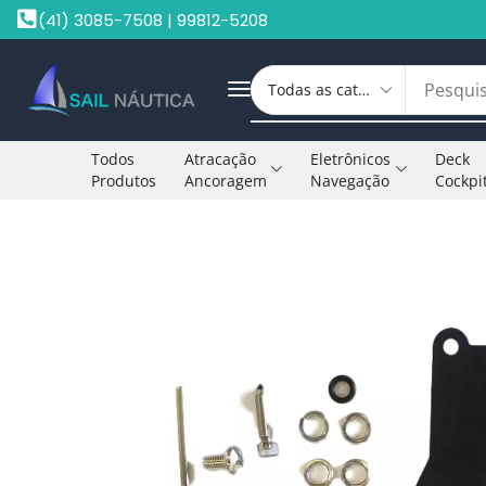
(41) 3085-7508 | 99812-5208
Todos
Atracação
Eletrônicos
Deck
Produtos
Ancoragem
Navegação
Cockpi
Início
Peças Motores De Popa