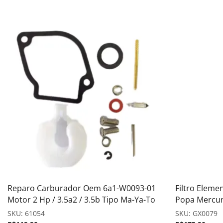
Reparo Carburador Oem 6a1-W0093-01
Filtro Eleme
Motor 2 Hp / 3.5a2 / 3.5b Tipo Ma-Ya-To
Popa Mercu
SKU:
61054
SKU:
GX0079