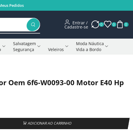
Meus Pedidos
Entrar /
0
0
0
Cadastre-se
Salvatagem
Moda Náutica
o
Segurança
Veleiros
Vida a Bordo
Voltar à página anterior
or Oem 6f6-W0093-00 Motor E40 Hp
ADICIONAR AO CARRINHO