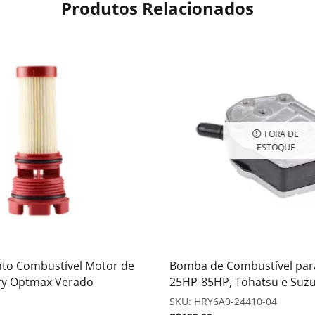
Produtos Relacionados
FORA DE
ESTOQUE
nto Combustível Motor de
Bomba de Combustível pa
ry Optmax Verado
25HP-85HP, Tohatsu e Suz
SKU:
HRY6A0-24410-04