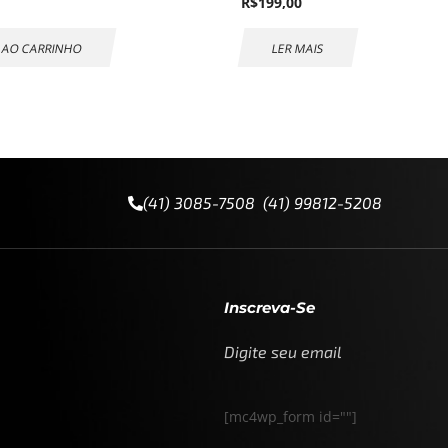
R$
199,00
 AO CARRINHO
LER MAIS
(41) 3085-7508 (41) 99812-5208
Inscreva-Se
Digite seu email
[mc4wp_form id=""]