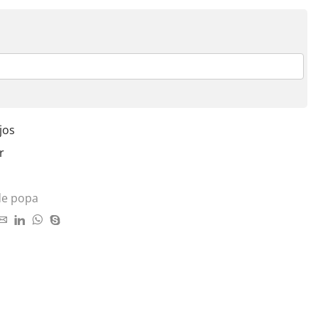
jos
r
de popa