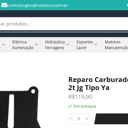
contato@sailnautica.com.br
Elétrica
Hidráulica
Esportes
Motores
t
Iluminação
Ferragens
Lazer
Manutençã
Reparo Carburad
2t Jg Tipo Ya
R$
119,90
Em estoque