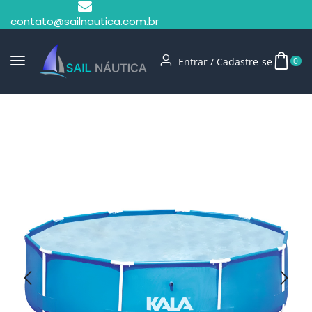
contato@sailnautica.com.br
Entrar / Cadastre-se
0
Início
Piscinas