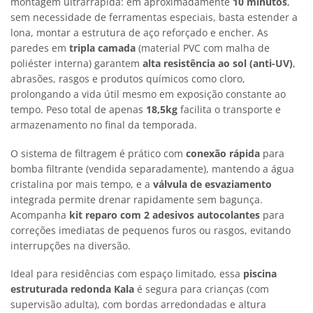
montagem ultrarrápida: em aproximadamente
10 minutos
,
sem necessidade de ferramentas especiais, basta estender a
lona, montar a estrutura de aço reforçado e encher. As
paredes em
tripla camada
(material PVC com malha de
poliéster interna) garantem
alta resistência ao sol (anti-UV)
,
abrasões, rasgos e produtos químicos como cloro,
prolongando a vida útil mesmo em exposição constante ao
tempo. Peso total de apenas
18,5kg
facilita o transporte e
armazenamento no final da temporada.
O sistema de filtragem é prático com
conexão rápida
para
bomba filtrante (vendida separadamente), mantendo a água
cristalina por mais tempo, e a
válvula de esvaziamento
integrada permite drenar rapidamente sem bagunça.
Acompanha
kit reparo com 2 adesivos autocolantes
para
correções imediatas de pequenos furos ou rasgos, evitando
interrupções na diversão.
Ideal para residências com espaço limitado, essa
piscina
estruturada redonda Kala
é segura para crianças (com
supervisão adulta), com bordas arredondadas e altura