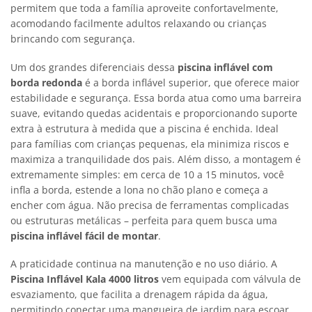
permitem que toda a família aproveite confortavelmente,
acomodando facilmente adultos relaxando ou crianças
brincando com segurança.
Um dos grandes diferenciais dessa
piscina inflável com
borda redonda
é a borda inflável superior, que oferece maior
estabilidade e segurança. Essa borda atua como uma barreira
suave, evitando quedas acidentais e proporcionando suporte
extra à estrutura à medida que a piscina é enchida. Ideal
para famílias com crianças pequenas, ela minimiza riscos e
maximiza a tranquilidade dos pais. Além disso, a montagem é
extremamente simples: em cerca de 10 a 15 minutos, você
infla a borda, estende a lona no chão plano e começa a
encher com água. Não precisa de ferramentas complicadas
ou estruturas metálicas – perfeita para quem busca uma
piscina inflável fácil de montar
.
A praticidade continua na manutenção e no uso diário. A
Piscina Inflável Kala 4000 litros
vem equipada com válvula de
esvaziamento, que facilita a drenagem rápida da água,
permitindo conectar uma mangueira de jardim para escoar