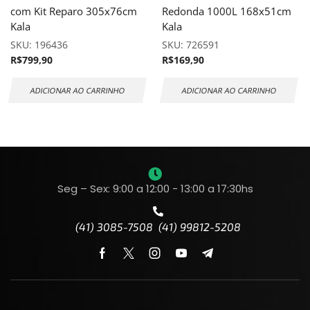
com Kit Reparo 305x76cm
Redonda 1000L 168x51cm
Kala
Kala
SKU:
196436
SKU:
726591
R$
799,90
R$
169,90
ADICIONAR AO CARRINHO
ADICIONAR AO CARRINHO
Seg – Sex: 9:00 a 12:00 - 13:00 a 17:30hs
(41) 3085-7508 (41) 99812-5208