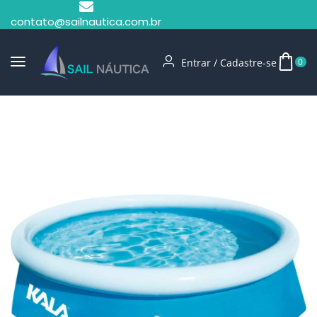
contato@sailnautica.com.br
Entrar / Cadastre-se
0
Início
Piscinas