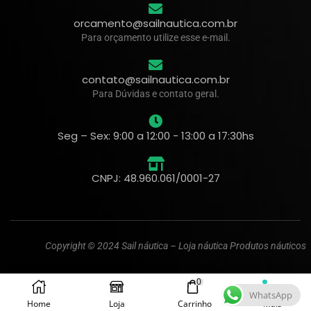
orcamento@sailnautica.com.br
Para orçamento utilize esse e-mail.
contato@sailnautica.com.br
Para Dúvidas e contato geral.
Seg – Sex: 9:00 a 12:00 - 13:00 a 17:30hs
CNPJ: 48.960.061/0001-27
Copyright © 2024 Sail náutica – Loja náutica Produtos náuticos
0
WhatsApp
Home
Loja
Carrinho
Mais