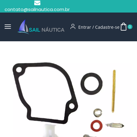
contato@sailnautica.com.br
Entrar / Cadastre-se
0
Início
Peças Motores De Popa