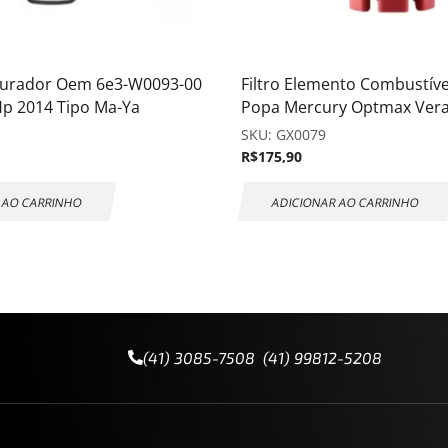
burador Oem 6e3-W0093-00
Filtro Elemento Combustív
Hp 2014 Tipo Ma-Ya
Popa Mercury Optmax Ver
SKU:
GX0079
R$
175,90
 AO CARRINHO
ADICIONAR AO CARRINHO
(41) 3085-7508 (41) 99812-5208