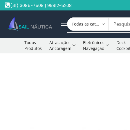
(41) 3085-7508 | 99812-5208
Todos
Atracação
Eletrônicos
Deck
Produtos
Ancoragem
Navegação
Cockpi
Início
Peças Motores De Popa