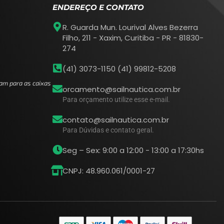
ENDEREÇO E CONTATO
R. Guarda Mun. Lourival Alves Bezerra
Filho, 211 - Xaxim, Curitiba - PR - 81830-
274
(41) 3073-1150 (41) 99812-5208
am para as caixas
orcamento@sailnautica.com.br
Para orçamento utilize esse e-mail.
contato@sailnautica.com.br
Para Dúvidas e contato geral.
Seg – Sex: 9:00 a 12:00 - 13:00 a 17:30hs
CNPJ: 48.960.061/0001-27