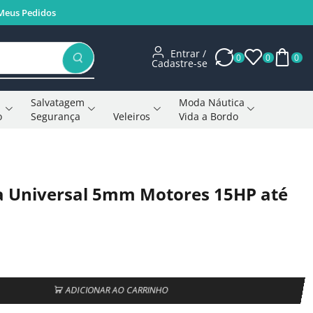
Meus Pedidos
Entrar /
0
0
0
Cadastre-se
Salvatagem
Moda Náutica
o
Segurança
Veleiros
Vida a Bordo
Voltar à página anterior
a Universal 5mm Motores 15HP até
ADICIONAR AO CARRINHO