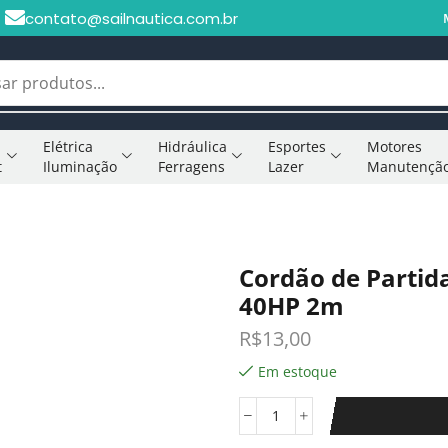
contato@sailnautica.com.br
Elétrica
Hidráulica
Esportes
Motores
t
Iluminação
Ferragens
Lazer
Manutençã
Cordão de Partid
40HP 2m
R$
13,00
Em estoque