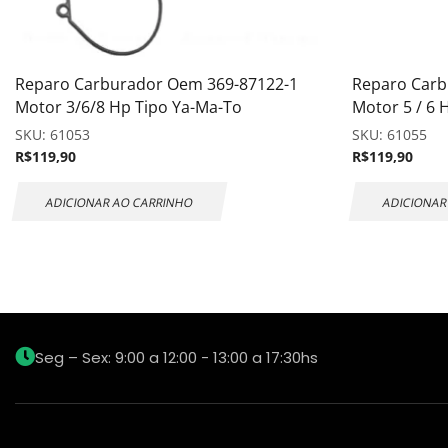
Reparo Carburador Oem 369-87122-1
Reparo Car
Motor 3/6/8 Hp Tipo Ya-Ma-To
Motor 5 / 6 
SKU:
61053
SKU:
61055
R$
119,90
R$
119,90
ADICIONAR AO CARRINHO
ADICIONAR
Seg – Sex: 9:00 a 12:00 - 13:00 a 17:30hs