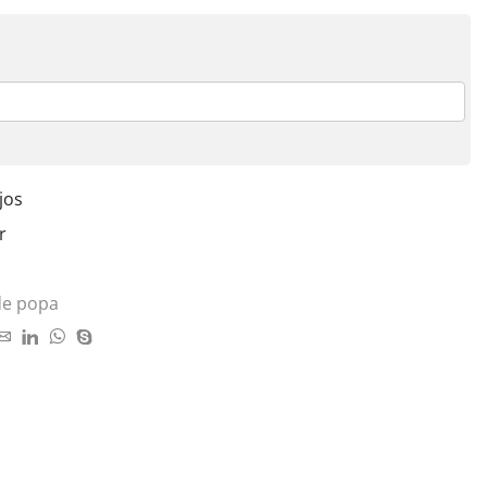
jos
r
de popa