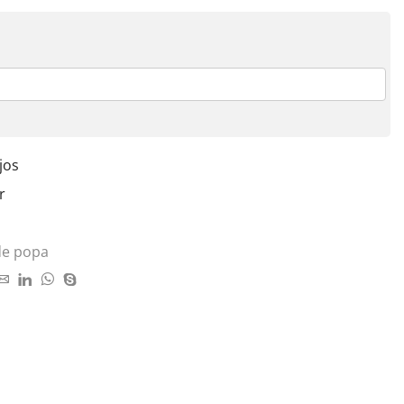
jos
r
de popa