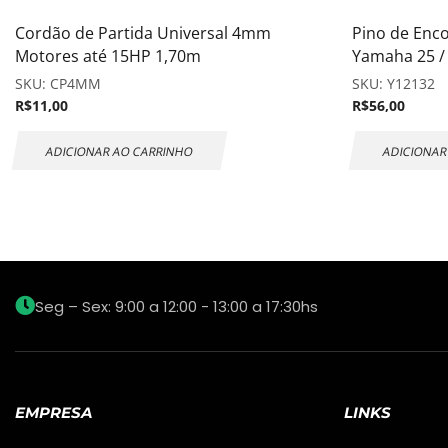
Cordão de Partida Universal 4mm
Pino de Enc
Motores até 15HP 1,70m
Yamaha 25 /
SKU:
CP4MM
SKU:
Y12132
R$
11,00
R$
56,00
ADICIONAR AO CARRINHO
ADICIONAR
Seg – Sex: 9:00 a 12:00 - 13:00 a 17:30hs
EMPRESA
LINKS