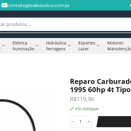
contato@sailnautica.com.br
Elétrica
Hidráulica
Esportes
Motores
t
Iluminação
Ferragens
Lazer
Manutençã
Reparo Carburad
1995 60hp 4t Tipo
R$
119,90
Em estoque