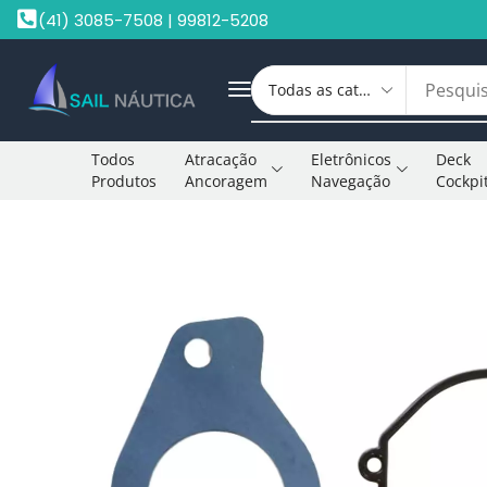
(41) 3085-7508 | 99812-5208
Todos
Atracação
Eletrônicos
Deck
Produtos
Ancoragem
Navegação
Cockpi
Início
Peças Motores De Popa