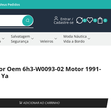
Meus Pedidos
Entrar /
0
0
0
Cadastre-se
Salvatagem
Moda Náutica
o
Segurança
Veleiros
Vida a Bordo
Voltar à página anterior
or Oem 6h3-W0093-02 Motor 1991-
 Ya
ADICIONAR AO CARRINHO