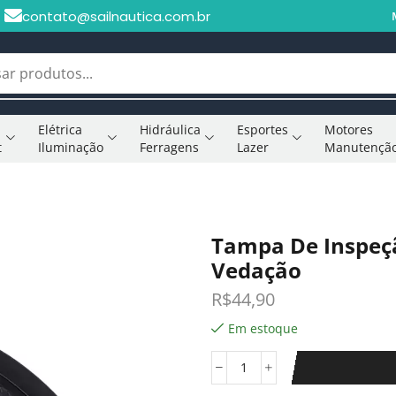
contato@sailnautica.com.br
Elétrica
Hidráulica
Esportes
Motores
t
Iluminação
Ferragens
Lazer
Manutençã
Tampa De Inspeç
Vedação
R$
44,90
Em estoque