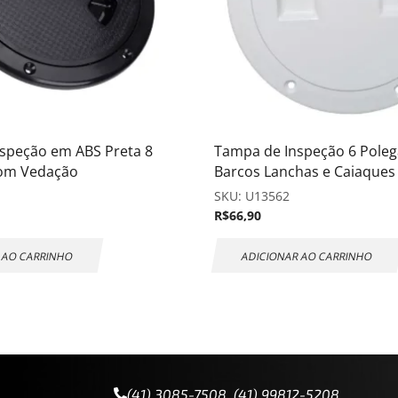
speção em ABS Preta 8
Tampa de Inspeção 6 Poleg
com Vedação
Barcos Lanchas e Caiaques
SKU:
U13562
R$
66,90
 AO CARRINHO
ADICIONAR AO CARRINHO
(41) 3085-7508 (41) 99812-5208