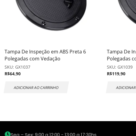
Tampa De Inspeção em ABS Preta 6
Tampa De In
Polegadas com Vedação
Polegadas 
SKU:
GX1037
SKU:
GX1039
R$
64,90
R$
119,90
ADICIONAR AO CARRINHO
ADICIONAR
Seg – Sex: 9:00 a 12:00 - 13:00 a 17:30hs