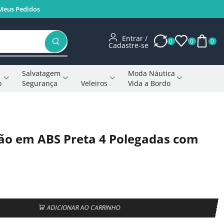
Meus Pedidos
Entrar /
0
0
0
Cadastre-se
Salvatagem
Moda Náutica
o
Segurança
Veleiros
Vida a Bordo
Voltar à página anterior
ão em ABS Preta 4 Polegadas com
ADICIONAR AO CARRINHO