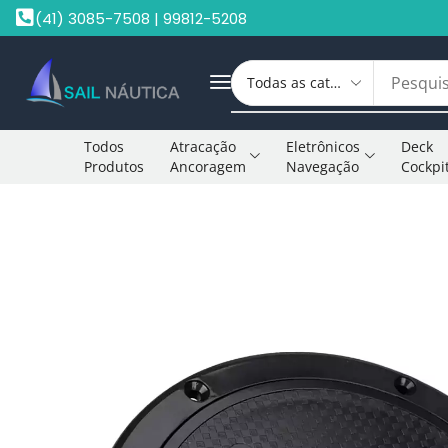
(41) 3085-7508 | 99812-5208
Todos
Atracação
Eletrônicos
Deck
Produtos
Ancoragem
Navegação
Cockpi
Início
Tampas De Inspeção