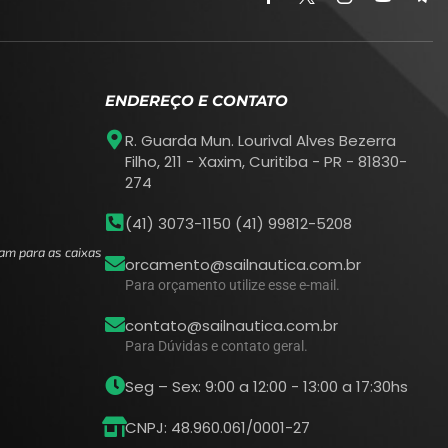
ENDEREÇO E CONTATO
R. Guarda Mun. Lourival Alves Bezerra
Filho, 211 - Xaxim, Curitiba - PR - 81830-
274
(41) 3073-1150 (41) 99812-5208
am para as caixas
orcamento@sailnautica.com.br
Para orçamento utilize esse e-mail.
contato@sailnautica.com.br
Para Dúvidas e contato geral.
Seg – Sex: 9:00 a 12:00 - 13:00 a 17:30hs
CNPJ: 48.960.061/0001-27