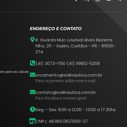
ENDEREÇO E CONTATO
R. Guarda Mun. Lourival Alves Bezerra
Filho, 211 - Xaxim, Curitiba - PR - 81830-
274
(41) 3073-1150 (41) 99812-5208
am para as caixas
orcamento@sailnautica.com.br
Para orçamento utilize esse e-mail.
contato@sailnautica.com.br
Para Dúvidas e contato geral.
Seg – Sex: 9:00 a 12:00 - 13:00 a 17:30hs
CNPJ: 48.960.061/0001-27