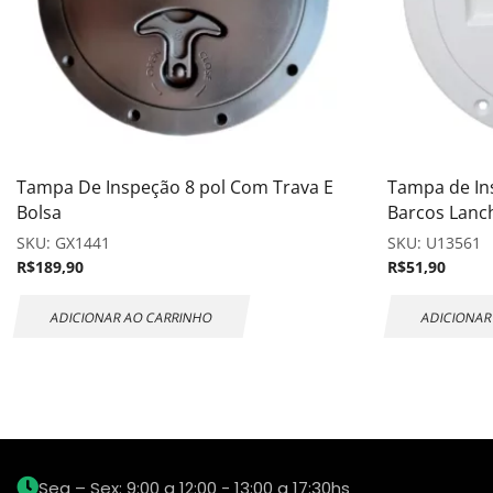
Tampa De Inspeção 8 pol Com Trava E
Tampa de In
Bolsa
Barcos Lanc
SKU:
GX1441
SKU:
U13561
R$
189,90
R$
51,90
ADICIONAR AO CARRINHO
ADICIONAR
Seg – Sex: 9:00 a 12:00 - 13:00 a 17:30hs