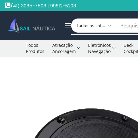
(41) 3085-7508 | 99812-5208
Todos
Atracação
Eletrônicos
Deck
Produtos
Ancoragem
Navegação
Cockpi
Início
Tampas De Inspeção