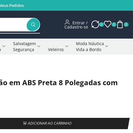
Meus Pedidos
Entrar /
0
0
0
Cadastre-se
Salvatagem
Moda Náutica
o
Segurança
Veleiros
Vida a Bordo
Voltar à página anterior
ão em ABS Preta 8 Polegadas com
ADICIONAR AO CARRINHO