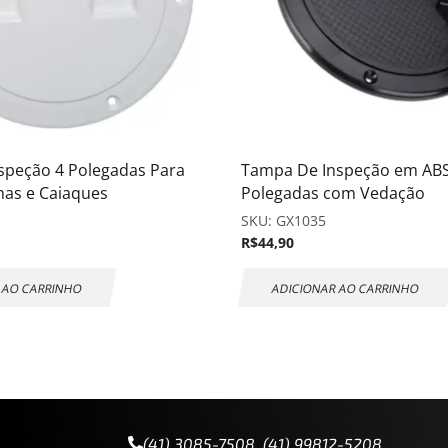
speção 4 Polegadas Para
Tampa De Inspeção em ABS
has e Caiaques
Polegadas com Vedação
SKU:
GX1035
R$
44,90
 AO CARRINHO
ADICIONAR AO CARRINHO
(41) 3085-7508 (41) 99812-5208