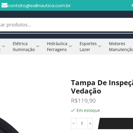
contato@sailnautica.com.br
Elétrica
Hidráulica
Esportes
Motores
t
Iluminação
Ferragens
Lazer
Manutençã
Tampa De Inspeç
Vedação
R$
119,90
Em estoque