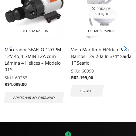
FORA DE
ESTOQUE
OLHADA RÁPIDA
OLHADA RÁPIDA
Macerador SEAFLO 12GPM
Vaso Marítimo Elétrico Para
12V 45,4L/MIN 12A com
Barcos 12v 20a In 3/4″ Saída
Lâmina 4 Hélices – Modelo
1″ Seaflo
01S
SKU:
60990
SKU:
60233
R$
2.199,00
R$
1.099,00
LER MAIS
ADICIONAR AO CARRINHO