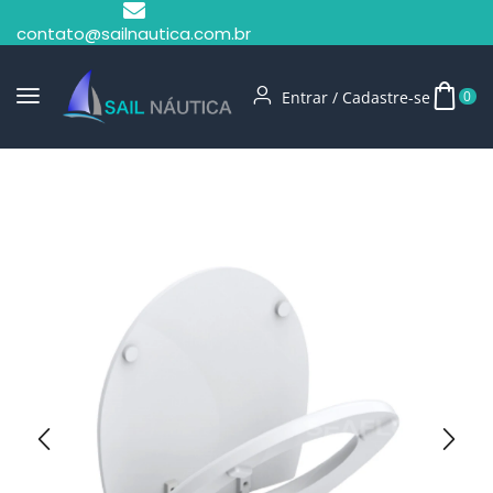
contato@sailnautica.com.br
Entrar / Cadastre-se
0
Início
Vasos Sanitários