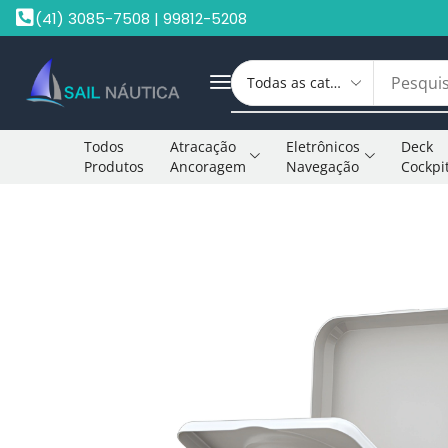
(41) 3085-7508 | 99812-5208
Todos
Atracação
Eletrônicos
Deck
Produtos
Ancoragem
Navegação
Cockpi
Início
Vasos Sanitários