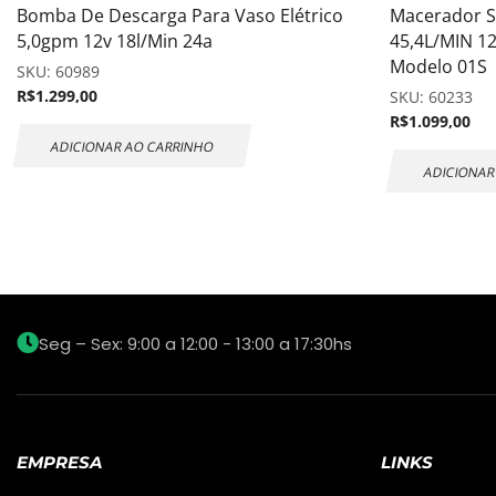
Bomba De Descarga Para Vaso Elétrico
Macerador 
5,0gpm 12v 18l/Min 24a
45,4L/MIN 12
Modelo 01S
SKU:
60989
R$
1.299,00
SKU:
60233
R$
1.099,00
ADICIONAR AO CARRINHO
ADICIONAR
Seg – Sex: 9:00 a 12:00 - 13:00 a 17:30hs
EMPRESA
LINKS