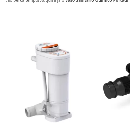
Não perca tempo! Adquira já o
Vaso Sanitário Químico Portátil