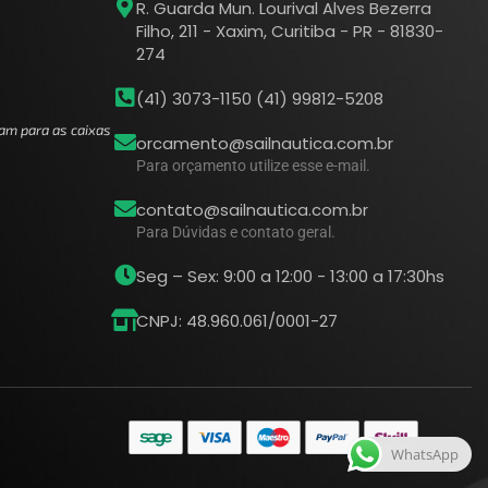
R. Guarda Mun. Lourival Alves Bezerra
Filho, 211 - Xaxim, Curitiba - PR - 81830-
274
(41) 3073-1150 (41) 99812-5208
am para as caixas
orcamento@sailnautica.com.br
Para orçamento utilize esse e-mail.
contato@sailnautica.com.br
Para Dúvidas e contato geral.
Seg – Sex: 9:00 a 12:00 - 13:00 a 17:30hs
CNPJ: 48.960.061/0001-27
WhatsApp