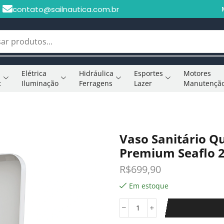
contato@sailnautica.com.br
Elétrica
Hidráulica
Esportes
Motores
t
Iluminação
Ferragens
Lazer
Manutençã
Vaso Sanitário Qu
Premium Seaflo 
R$
699,90
Em estoque