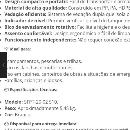
Design compacto e portátil:
Fácil de transportar e arm
Material de alta qualidade:
Construído em PP, PA, HDPE 
Vedação eficiente:
Sistema de vedação dupla que isola 
Indicador de nível:
Permite verificar o nível do tanque 
Bico de esvaziamento rotativo:
Facilita a higiene e o de
Assento confortável:
Design ergonômico e fácil de limp
Funcionamento independente:
Não requer conexão ext
💡
Ideal para:
Acampamentos, pescarias e trilhas.
Barcos, lanchas e motorhomes.
Uso em cabines, canteiros de obras e situações de emerg
Famílias, crianças e idosos.
📦
Especificações técnicas:
Modelo:
SFPT-20-02
5
10
.
Peso:
Aproximadamente 5,45 kg.
Cor:
Branco.
📦
Disponível para entrega imediata!