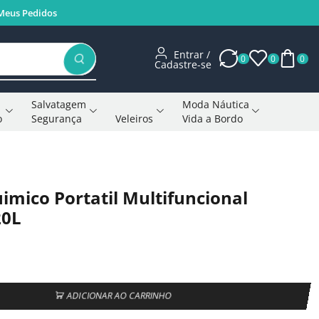
Meus Pedidos
Entrar /
0
0
0
Cadastre-se
Salvatagem
Moda Náutica
o
Segurança
Veleiros
Vida a Bordo
Voltar à página anterior
imico Portatil Multifuncional
20L
ADICIONAR AO CARRINHO