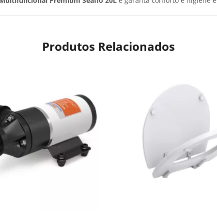
 Multifuncional Premium Seaflo 20L
e garanta conforto e higiene 
Produtos Relacionados