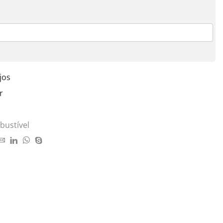
jos
r
bustível