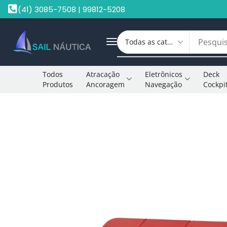
(41) 3085-7508 | 99812-5208
Todos
Atracação
Eletrônicos
Deck
Produtos
Ancoragem
Navegação
Cockpi
Início
Tanques De Combustível