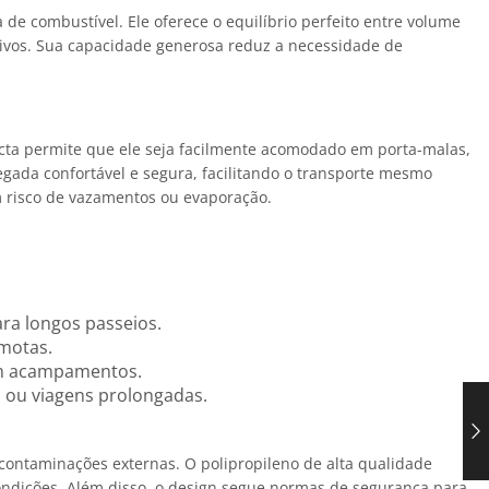
de combustível. Ele oferece o equilíbrio perfeito entre volume
ativos. Sua capacidade generosa reduz a necessidade de
pacta permite que ele seja facilmente acomodado em porta-malas,
da confortável e segura, facilitando o transporte mesmo
 risco de vazamentos ou evaporação.
ara longos passeios.
emotas.
 em acampamentos.
 ou viagens prolongadas.
ontaminações externas. O polipropileno de alta qualidade
ondições. Além disso, o design segue normas de segurança para