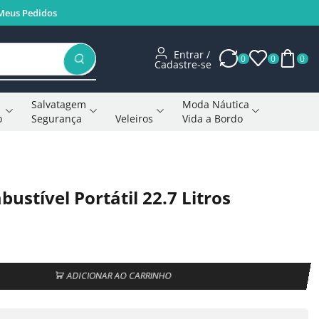
Meus Pedidos
Entrar /
0
0
0
Cadastre-se
Salvatagem
Moda Náutica
o
Segurança
Veleiros
Vida a Bordo
Voltar à página anterior
stível Portátil 22.7 Litros
ADICIONAR AO CARRINHO