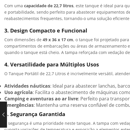
Com uma
capacidade de 22,7 litros
, este tanque é ideal para q
e portabilidade, sendo perfeito para abastecer equipamentos de
reabastecimentos frequentes, tornando-o uma solução eficiente
3. Design Compacto e Funcional
Com dimensões de
49 x 36 x 17 cm
, o tanque foi projetado par
compartimentos de embarcações ou áreas de armazenamento em f
quando o tanque está cheio. A tampa reforçada com vedação de
4. Versatilidade para Múltiplos Usos
O Tanque Portátil de 22,7 Litros é incrivelmente versátil, atend
Atividades náuticas
: Ideal para abastecer lanchas, bar
Uso agrícola
: Facilita o abastecimento de máquinas como
Camping e aventuras ao ar livre
: Perfeito para transp
Emergências
: Mantenha uma reserva confiável de combu
5. Segurança Garantida
A segurança é uma prioridade neste tanque. A tampa com vedaçã
suporta variações de temperatura e exposição a elementos exte