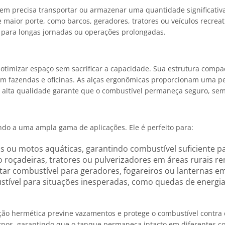
uem precisa transportar ou armazenar uma quantidade significativa 
 maior porte, como barcos, geradores, tratores ou veículos recre
 para longas jornadas ou operações prolongadas.
a otimizar espaço sem sacrificar a capacidade. Sua estrutura com
azendas e oficinas. As alças ergonômicas proporcionam uma pega
 alta qualidade garante que o combustível permaneça seguro, sem
endo a uma ampla gama de aplicações. Ele é perfeito para:
cos ou motos aquáticas, garantindo combustível suficiente p
 roçadeiras, tratores ou pulverizadores em áreas rurais r
ortar combustível para geradores, fogareiros ou lanternas
stível para situações inesperadas, como quedas de energia
o hermética previne vazamentos e protege o combustível contra c
rnos, garantindo que o tanque permaneça intacto em diferentes c