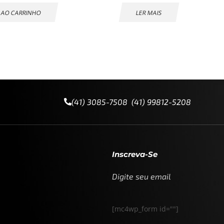
 AO CARRINHO
LER MAIS
(41) 3085-7508 (41) 99812-5208
Inscreva-Se
Digite seu email
[mc4wp_form id=""]