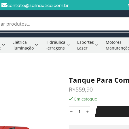
contato@sailnautica.com.br
Elétrica
Hidráulica
Esportes
Motores
t
Iluminação
Ferragens
Lazer
Manutençã
Tanque Para Combu
R$
559,90
Em estoque