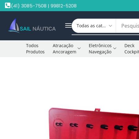
(41) 3085-7508 | 99812-5208
Todos
Atracação
Eletrônicos
Deck
Produtos
Ancoragem
Navegação
Cockpi
Início
Mergulho