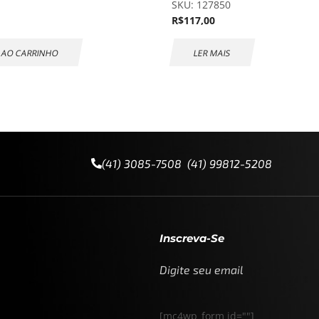
SKU:
127850
R$
117,00
 AO CARRINHO
LER MAIS
(41) 3085-7508 (41) 99812-5208
Inscreva-Se
Digite seu email
[mc4wp_form id=""]