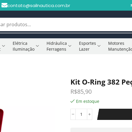
contato@sailnautica.com.br
Elétrica
Hidráulica
Esportes
Motores
t
Iluminação
Ferragens
Lazer
Manutençã
Kit O-Ring 382 P
R$
85,90
Em estoque