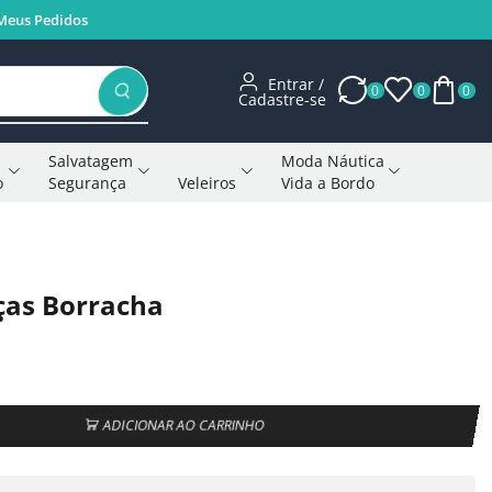
Meus Pedidos
Entrar /
0
0
0
Cadastre-se
Salvatagem
Moda Náutica
o
Segurança
Veleiros
Vida a Bordo
Voltar à página anterior
eças Borracha
ADICIONAR AO CARRINHO