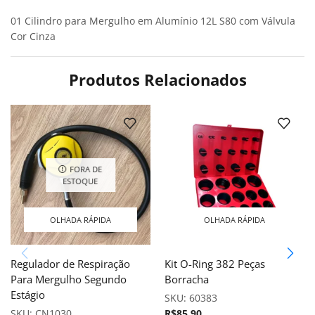
01 Cilindro para Mergulho em Alumínio 12L S80 com Válvula
Cor Cinza
Produtos Relacionados
FORA DE
ESTOQUE
OLHADA RÁPIDA
OLHADA RÁPIDA
Regulador de Respiração
Kit O-Ring 382 Peças
Para Mergulho Segundo
Borracha
Estágio
SKU:
60383
SKU:
CN1030
R$
85,90