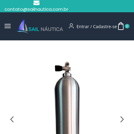
contato@sailnautica.com.br
Entrar / Cadastre-se
0
Início
Mergulho