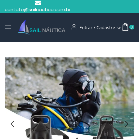
contato@sailnautica.com.br
Entrar / Cadastre-se
0
Início
Mergulho