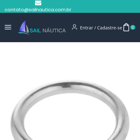
contato@sailnautica.com.br
Entrar / Cadastre-se
0
Início
Sem Categoria