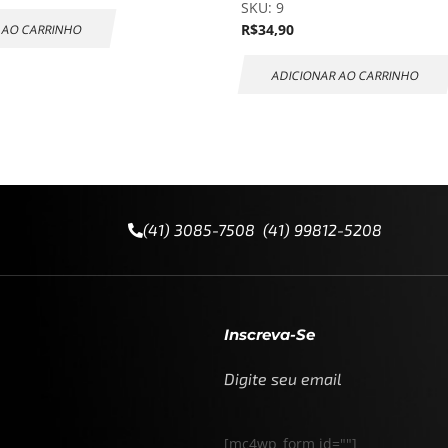
SKU:
9
R$
34,90
 AO CARRINHO
ADICIONAR AO CARRINHO
(41) 3085-7508 (41) 99812-5208
Inscreva-Se
Digite seu email
[mc4wp_form id=""]