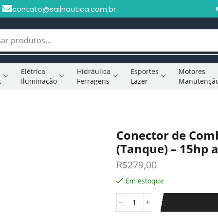
contato@sailnautica.com.br
Elétrica
Hidráulica
Esportes
Motores
t
Iluminação
Ferragens
Lazer
Manutençã
Conector de Com
(Tanque) – 15hp 
R$
279,00
Em estoque