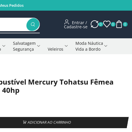
Meus Pedidos
Entrar /
0
0
0
Cadastre-se
Salvatagem
Moda Náutica
o
Segurança
Veleiros
Vida a Bordo
Voltar à página anterior
bustível Mercury Tohatsu Fêmea
a 40hp
ADICIONAR AO CARRINHO