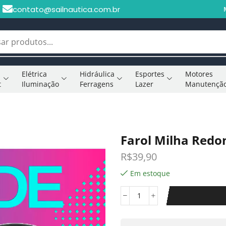
contato@sailnautica.com.br
Elétrica
Hidráulica
Esportes
Motores
t
Iluminação
Ferragens
Lazer
Manutençã
Farol Milha Redo
R$
39,90
Em estoque