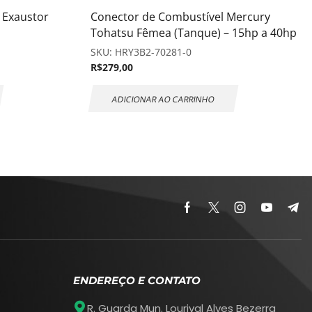
 Exaustor
Conector de Combustível Mercury
Tohatsu Fêmea (Tanque) – 15hp a 40hp
SKU:
HRY3B2-70281-0
R$
279,00
ADICIONAR AO CARRINHO
ENDEREÇO E CONTATO
R. Guarda Mun. Lourival Alves Bezerra