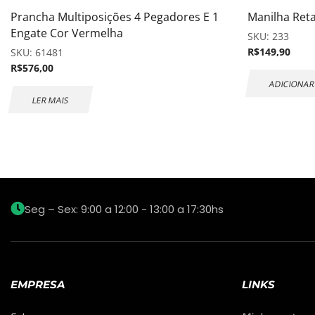
Prancha Multiposições 4 Pegadores E 1
Manilha Ret
Engate Cor Vermelha
SKU:
233
R$
149,90
SKU:
61481
R$
576,00
ADICIONAR
LER MAIS
Seg – Sex: 9:00 a 12:00 - 13:00 a 17:30hs
EMPRESA
LINKS