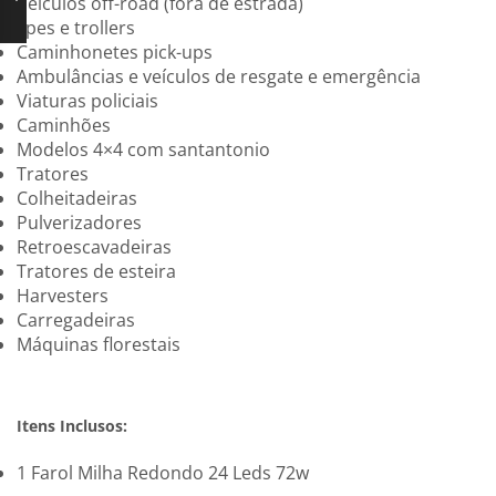
Veículos off-road (fora de estrada)
Jipes e trollers
Caminhonetes pick-ups
Ambulâncias e veículos de resgate e emergência
Viaturas policiais
Caminhões
Modelos 4×4 com santantonio
Tratores
Colheitadeiras
Pulverizadores
Retroescavadeiras
Tratores de esteira
Harvesters
Carregadeiras
Máquinas florestais
Itens Inclusos:
1 Farol Milha Redondo 24 Leds 72w