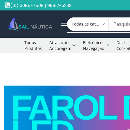
(41) 3085-7508 | 99812-5208
Todos
Atracação
Eletrônicos
Deck
Produtos
Ancoragem
Navegação
Cockpi
Início
Sem Categoria