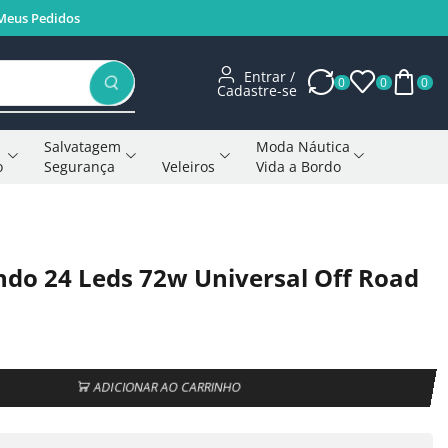
Meus Pedidos
Entrar /
0
0
0
Cadastre-se
Salvatagem
Moda Náutica
o
Segurança
Veleiros
Vida a Bordo
Voltar à página anterior
ndo 24 Leds 72w Universal Off Road
ADICIONAR AO CARRINHO