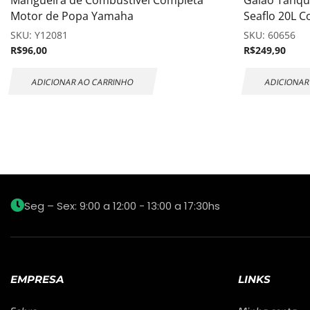
Mangueira de Combustível Completa
Galão Tanqu
Motor de Popa Yamaha
Seaflo 20L C
SKU:
Y12081
SKU:
60656
R$
96,00
R$
249,90
ADICIONAR AO CARRINHO
ADICIONAR
Seg – Sex: 9:00 a 12:00 - 13:00 a 17:30hs
EMPRESA
LINKS