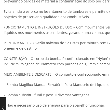
prevenindo perdas de material a contaminação do solo por derr
Evita ainda o esforço no levantamento de tambores e permite o 
objetivo de preservar a qualidade dos combustíveis.
FUNCIONAMENTO E INSTRUÇÕES DE USO – Com movimentos vertica
líquidos nos movimentos ascendentes, gerando uma coluna, que 
PERFORMANCE – A vazão máxima de 12 Litros por minuto com Gasol
origem e de destino.
CONSTRUÇÃO – O corpo da bomba é confeccionado em “Nylon” e a
PVC de ½ Polegada de Diâmetro com paredes de 1,5mm e comprim
MEIO AMBIENTE E DESCARTE – O conjunto é confeccionado em mat
– Bomba Magiflux Manual Elevatória Para Manuseio de Líquidos
– Bomba substitui funil e possui diversas vantagens.
– Não é necessário uso de energia para o aparelho funcionar.