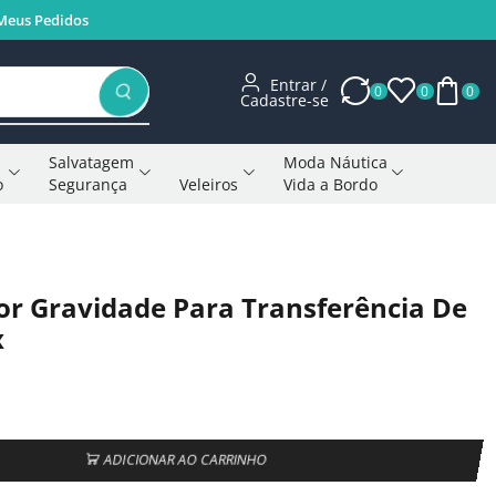
Meus Pedidos
Entrar /
0
0
0
Cadastre-se
Salvatagem
Moda Náutica
o
Segurança
Veleiros
Vida a Bordo
Voltar à página anterior
r Gravidade Para Transferência De
x
ADICIONAR AO CARRINHO