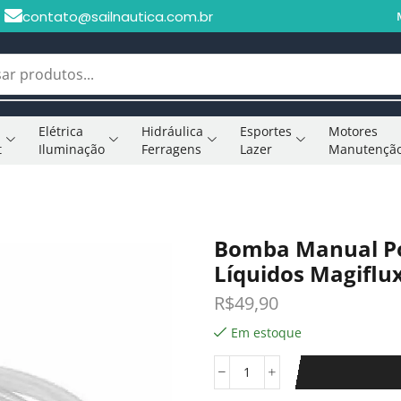
contato@sailnautica.com.br
Elétrica
Hidráulica
Esportes
Motores
t
Iluminação
Ferragens
Lazer
Manutençã
Bomba Manual Po
Líquidos Magiflu
R$
49,90
Em estoque