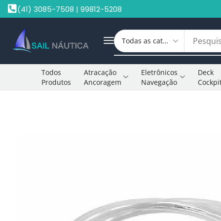
(41) 3085-7508 | 99812-5208
Todos
Atracação
Eletrônicos
Deck
Produtos
Ancoragem
Navegação
Cockpi
Início
Tanques De Combustível