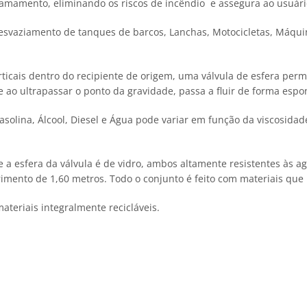
amamento, eliminando os riscos de incêndio e assegura ao usuári
esvaziamento de tanques de barcos, Lanchas, Motocicletas, Máquin
is dentro do recipiente de origem, uma válvula de esfera perm
ao ultrapassar o ponto da gravidade, passa a fluir de forma espo
ina, Álcool, Diesel e Água pode variar em função da viscosidade 
 esfera da válvula é de vidro, ambos altamente resistentes às 
ento de 1,60 metros. Todo o conjunto é feito com materiais que 
eriais integralmente recicláveis.