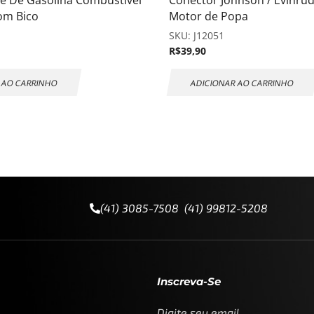
e De Gasolina Combustível
Conector Johnson / Evinru
om Bico
Motor de Popa
SKU:
J12051
R$
39,90
 AO CARRINHO
ADICIONAR AO CARRINHO
(41) 3085-7508 (41) 99812-5208
Inscreva-Se
Digite seu email