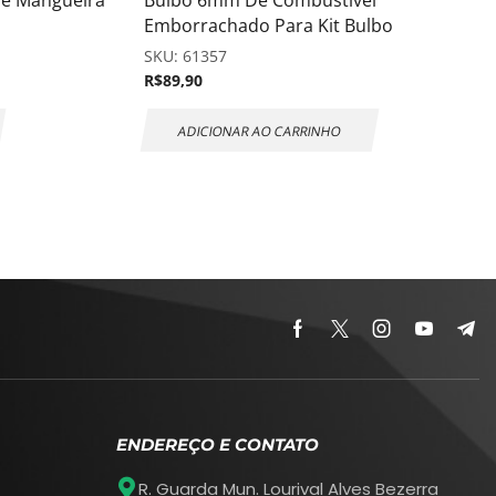
de Mangueira
Bulbo 6mm De Combustivel
Emborrachado Para Kit Bulbo
SKU:
61357
R$
89,90
ADICIONAR AO CARRINHO
ENDEREÇO E CONTATO
R. Guarda Mun. Lourival Alves Bezerra