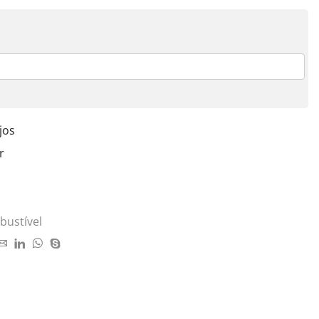
jos
r
bustível