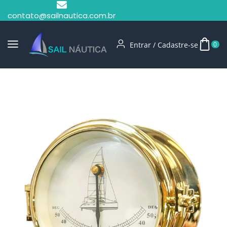
contato@sailnautica.com.br
Entrar / Cadastre-se
0
Início
Acessórios Navegação