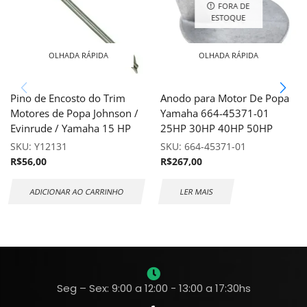
FORA DE
ESTOQUE
OLHADA RÁPIDA
OLHADA RÁPIDA
Pino de Encosto do Trim
Anodo para Motor De Popa
Motores de Popa Johnson /
Yamaha 664-45371-01
Evinrude / Yamaha 15 HP
25HP 30HP 40HP 50HP
SKU:
Y12131
SKU:
664-45371-01
R$
56,00
R$
267,00
ADICIONAR AO CARRINHO
LER MAIS
Seg – Sex: 9:00 a 12:00 - 13:00 a 17:30hs