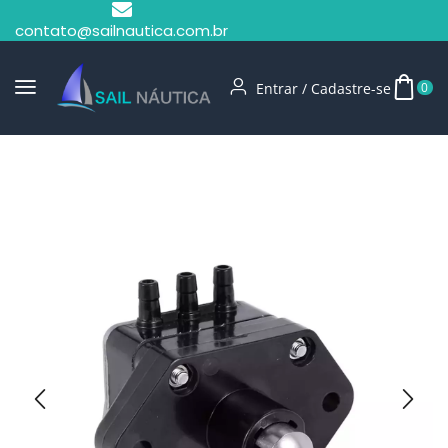
contato@sailnautica.com.br
Entrar / Cadastre-se
0
Início
Peças Motores De Popa