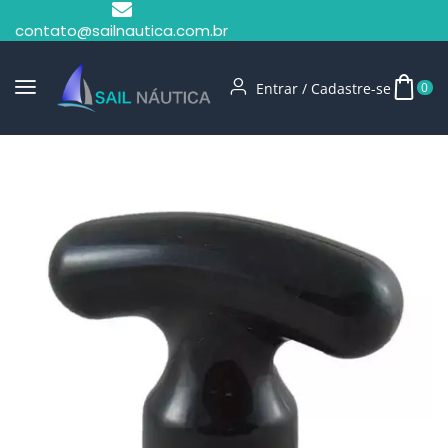
contato@sailnautica.com.br
Entrar / Cadastre-se
0
Início
Remos