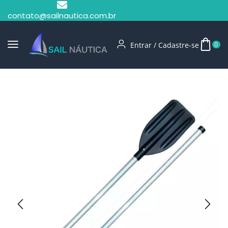
contato@sailnautica.com.br
Entrar / Cadastre-se
0
Início
Remos