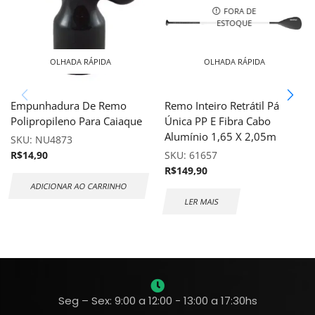
FORA DE
ESTOQUE
OLHADA RÁPIDA
OLHADA RÁPIDA
Empunhadura De Remo
Remo Inteiro Retrátil Pá
Polipropileno Para Caiaque
Única PP E Fibra Cabo
Alumínio 1,65 X 2,05m
SKU:
NU4873
R$
14,90
SKU:
61657
R$
149,90
ADICIONAR AO CARRINHO
LER MAIS
Seg – Sex: 9:00 a 12:00 - 13:00 a 17:30hs