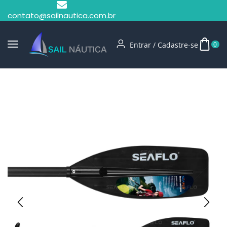
contato@sailnautica.com.br
Entrar / Cadastre-se
0
Início
Remos