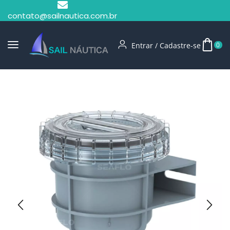
contato@sailnautica.com.br
Entrar / Cadastre-se
0
Início
Hidráulica