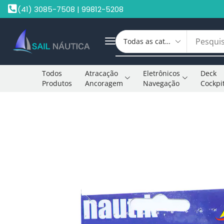
(41) 3085-7508 | 99812-5208
Todos
Atracação
Eletrônicos
Deck
Produtos
Ancoragem
Navegação
Cockpi
Início
Hélices