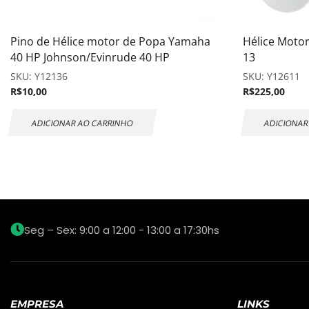
Pino de Hélice motor de Popa Yamaha
Hélice Moto
40 HP Johnson/Evinrude 40 HP
13
SKU:
Y12136
SKU:
Y12611
R$
10,00
R$
225,00
ADICIONAR AO CARRINHO
ADICIONAR
Seg – Sex: 9:00 a 12:00 - 13:00 a 17:30hs
EMPRESA
LINKS