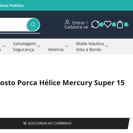
Meus Pedidos
Entrar /
0
0
0
Cadastre-se
Salvatagem
Moda Náutica
o
Segurança
Veleiros
Vida a Bordo
Voltar à página anterior
costo Porca Hélice Mercury Super 15
ADICIONAR AO CARRINHO