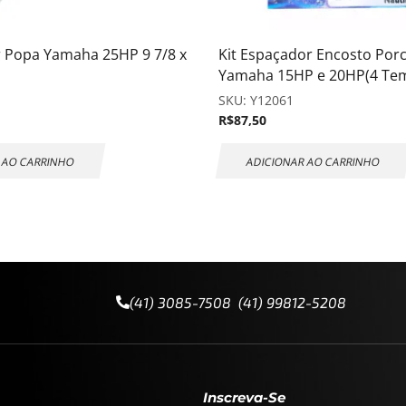
r Popa Yamaha 25HP 9 7/8 x
Kit Espaçador Encosto Porc
Yamaha 15HP e 20HP(4 Te
SKU:
Y12061
R$
87,50
 AO CARRINHO
ADICIONAR AO CARRINHO
(41) 3085-7508 (41) 99812-5208
Inscreva-Se