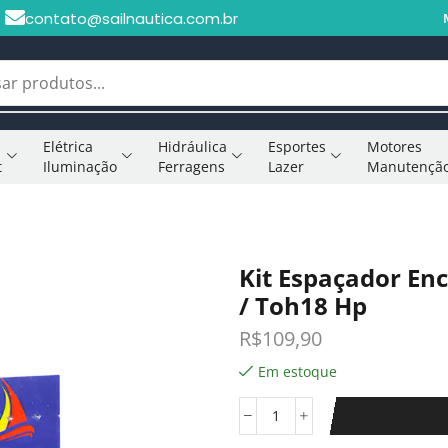
contato@sailnautica.com.br
Elétrica
Hidráulica
Esportes
Motores
t
Iluminação
Ferragens
Lazer
Manutençã
Kit Espaçador En
/ Toh18 Hp
R$
109,90
Em estoque