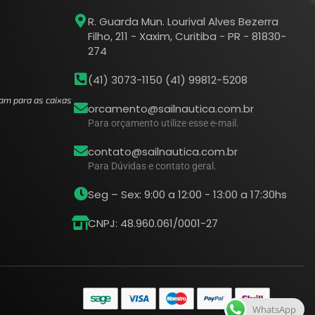
R. Guarda Mun. Lourival Alves Bezerra
Filho, 211 - Xaxim, Curitiba - PR - 81830-
274
(41) 3073-1150 (41) 99812-5208
am para as caixas
orcamento@sailnautica.com.br
Para orçamento utilize esse e-mail.
contato@sailnautica.com.br
Para Dúvidas e contato geral.
Seg – Sex: 9:00 a 12:00 - 13:00 a 17:30hs
CNPJ: 48.960.061/0001-27
WhatsApp