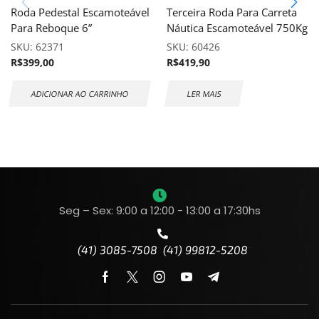
Roda Pedestal Escamoteável
Terceira Roda Para Carreta
Para Reboque 6”
Náutica Escamoteável 750Kg
SKU:
62371
SKU:
60426
R$
399,00
R$
419,90
ADICIONAR AO CARRINHO
LER MAIS
Seg – Sex: 9:00 a 12:00 - 13:00 a 17:30hs
(41) 3085-7508 (41) 99812-5208