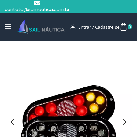
contato@sailnautica.com.br
Entrar / Cadastre-se
0
Início
Carreta E Reboque