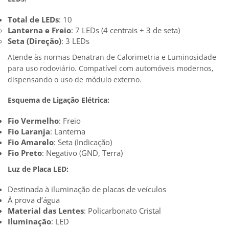
Total de LEDs
: 10
Lanterna e Freio
: 7 LEDs (4 centrais + 3 de seta)
Seta (Direção)
: 3 LEDs
Atende às normas Denatran de Calorimetria e Luminosidade
para uso rodoviário. Compatível com automóveis modernos,
dispensando o uso de módulo externo.
Esquema de Ligação Elétrica:
Fio Vermelho
: Freio
Fio Laranja
: Lanterna
Fio Amarelo
: Seta (Indicação)
Fio Preto
: Negativo (GND, Terra)
Luz de Placa LED:
Destinada à iluminação de placas de veículos
À prova d’água
Material das Lentes
: Policarbonato Cristal
Iluminação
: LED