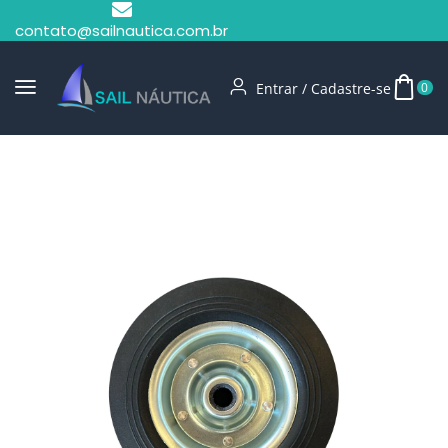
contato@sailnautica.com.br
Entrar / Cadastre-se
0
Início
Carreta E Reboque