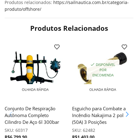
Produtos relacionados:
https://sailnautica.com.br/categoria-
produto/offshore/
Produtos Relacionados
DISPONÍVEL
POR
ENCOMENDA
OLHADA RÁPIDA
OLHADA RÁPIDA
Conjunto De Respiração
Esguicho para Combate a
Autônoma Completo
Incêndio Nakajima 2 pol
Cilindro De Aço 6l 300bar
(50A) 3 Posições
SKU:
60317
SKU:
62482
R$
6.799,90
R$
1.403,00