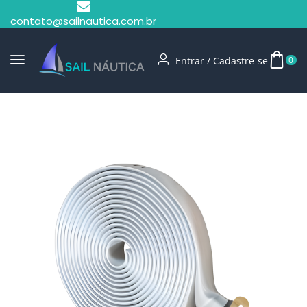
contato@sailnautica.com.br
Entrar / Cadastre-se
0
Início
Offshore