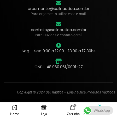
orcamento@sailnautica.com.br
Para orçamento utilize esse e-mail.
contato@sailnautica.com.br
Para Dúvidas e contato geral.
Seg – Sex: 9:00 a 12:00 - 13:00 a 17:30hs
CNPJ: 48.960.061/0001-27
Copyright © 2024 Sail náutica – Loja náutica Produtos náuticos
0
WhatsApp
Home
Loja
Carrinho
Mais