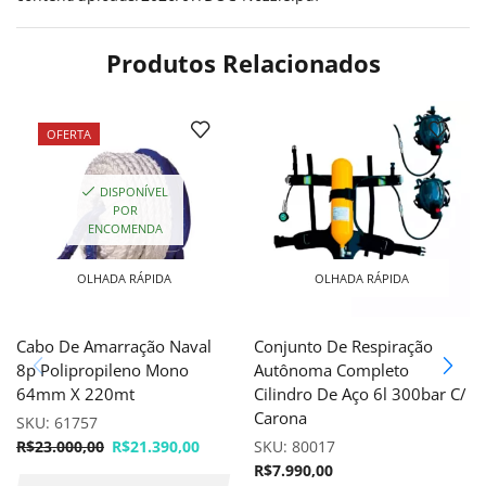
Produtos Relacionados
OFERTA
DISPONÍVEL
POR
ENCOMENDA
OLHADA RÁPIDA
OLHADA RÁPIDA
Cabo De Amarração Naval
Conjunto De Respiração
8p Polipropileno Mono
Autônoma Completo
64mm X 220mt
Cilindro De Aço 6l 300bar C/
Carona
SKU:
61757
R$
23.000,00
R$
21.390,00
SKU:
80017
R$
7.990,00