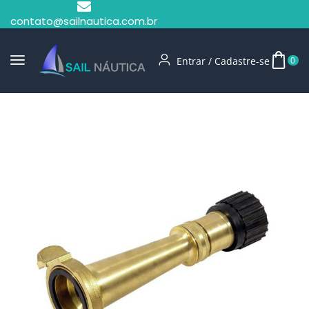
contato@sailnautica.com.br
Entrar / Cadastre-se
0
Início
Offshore