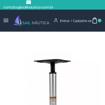
contato@sailnautica.com.br
Entrar / Cadastre-se
0
Início
Acessórios Para Embarcações