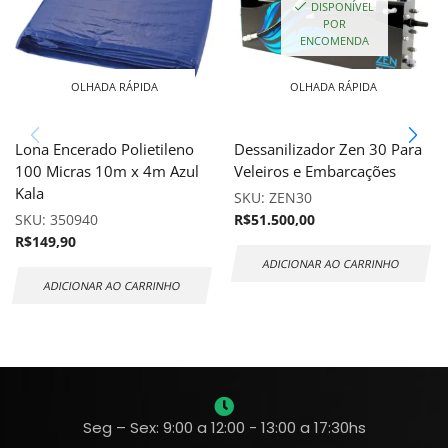
DISPONÍVEL
POR
ENCOMENDA
OLHADA RÁPIDA
OLHADA RÁPIDA
Lona Encerado Polietileno
Dessanilizador Zen 30 Para
100 Micras 10m x 4m Azul
Veleiros e Embarcações
Kala
SKU:
ZEN30
SKU:
350940
R$
51.500,00
R$
149,90
ADICIONAR AO CARRINHO
ADICIONAR AO CARRINHO
Seg – Sex: 9:00 a 12:00 - 13:00 a 17:30hs