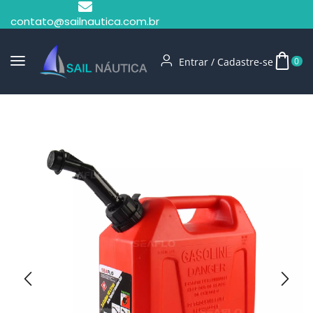
contato@sailnautica.com.br
Entrar / Cadastre-se
0
Início
Tanques De Combustível