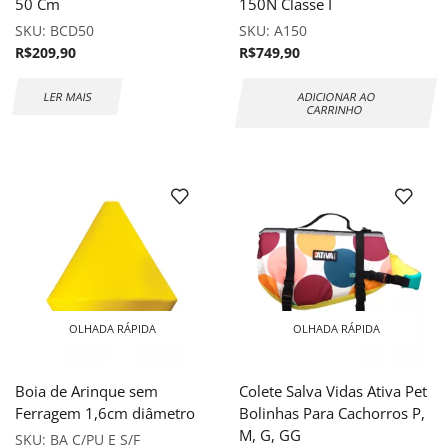
50 Cm
150N Classe I
SKU:
BCD50
SKU:
A150
R$
209,90
R$
749,90
LER MAIS
ADICIONAR AO
CARRINHO
OLHADA RÁPIDA
OLHADA RÁPIDA
Boia de Arinque sem
Colete Salva Vidas Ativa Pet
Ferragem 1,6cm diâmetro
Bolinhas Para Cachorros P,
M, G, GG
SKU:
BA C/PU E S/F