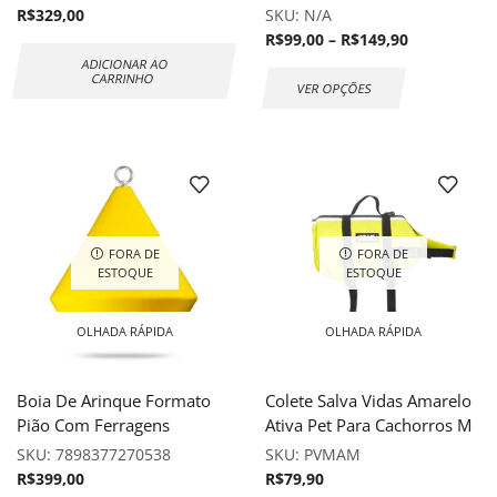
R$
329,00
SKU:
N/A
R$
99,00
–
R$
149,90
ADICIONAR AO
CARRINHO
VER OPÇÕES
FORA DE
FORA DE
ESTOQUE
ESTOQUE
OLHADA RÁPIDA
OLHADA RÁPIDA
Boia De Arinque Formato
Colete Salva Vidas Amarelo
Pião Com Ferragens
Ativa Pet Para Cachorros M
SKU:
7898377270538
SKU:
PVMAM
R$
399,00
R$
79,90