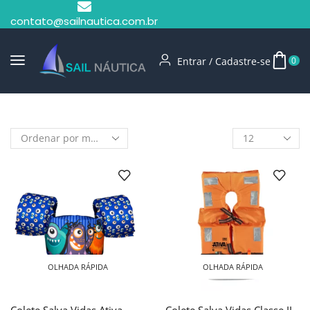
contato@sailnautica.com.br
Entrar / Cadastre-se
0
Início
Shop
Ativa
OLHADA RÁPIDA
OLHADA RÁPIDA
Colete Salva Vidas Ativa
Colete Salva Vidas Classe II