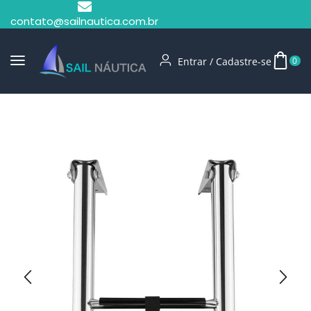
contato@sailnautica.com.br
Entrar / Cadastre-se
0
Início
Escadas