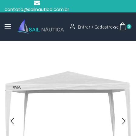
contato@sailnautica.com.br
Entrar / Cadastre-se
0
Início
Camping