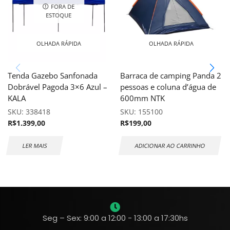
FORA DE
ESTOQUE
OLHADA RÁPIDA
OLHADA RÁPIDA
Tenda Gazebo Sanfonada
Barraca de camping Panda 2
Dobrável Pagoda 3×6 Azul –
pessoas e coluna d’água de
KALA
600mm NTK
SKU:
338418
SKU:
155100
R$
1.399,00
R$
199,00
LER MAIS
ADICIONAR AO CARRINHO
Seg – Sex: 9:00 a 12:00 - 13:00 a 17:30hs