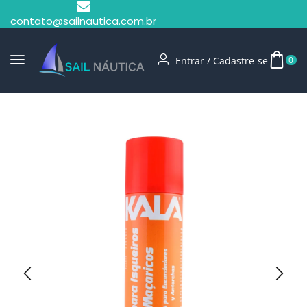
contato@sailnautica.com.br
Entrar / Cadastre-se
0
Início
Camping