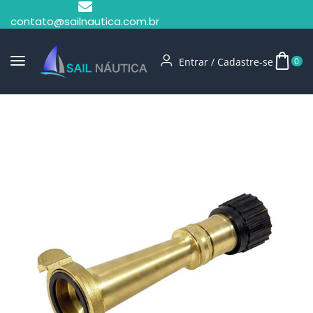
contato@sailnautica.com.br
Entrar / Cadastre-se
0
Início
Offshore